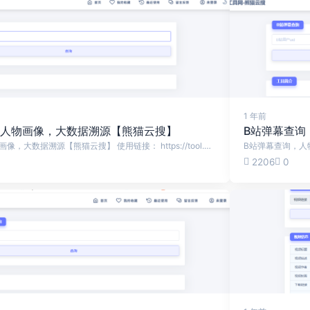
1 年前
，人物画像，大数据溯源【熊猫云搜】
B站弹幕查询
B站评论查询，人物画像，大数据溯源【熊猫云搜】 使用链接： https://tool.panda.tw/bilireply https://home.panda.tw/ 在当今视频内容不断丰富、互动日益频繁的时代，B站（哔哩哔哩）作为年轻人聚集的创新社区，用户的评论不仅反映着观众的真实想法，也成为内容创作者了解受众、优化内容的重要依据。为了帮助用户...
2206
0