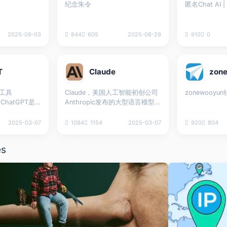
纪念朱令
匿名Chat AI
2025-09-03
844
605
2025-08-29
910
0
T
Claude
zo
话工具
Claude，美国人工智能初创公司
zonewooyu
ChatGPT是
Anthropic发布的大型语言模型家
发的基于自然语
族，拥有高级推理、视觉分析、
对话模型，能
代码生成、多语言处理、多模态
2025-03-07
1094
1154
2025-03-07
920
804
人类语言的文
等能力，该模型对标ChatGPT、
ansformer
Gemini等产品。 2023年3月15
es
型。 使用大规
日，Anthropic正式发布Claude
训练，具备多
的最初版本，并开始不断升级迭
过微调适应不同
代；同年7月，Claude 2正式发
能 问答：回答
布；同年11月，Claude 2.1正式
提供信息和建
发布；次年3...