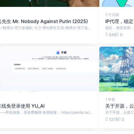
7 个月前
Mr. Nobody Against Putin (2025)
IP代理，稳
导演: 大卫·博伦斯坦 / 帕维尔·塔兰金编剧: 大卫·博伦斯坦主演: 帕维尔·塔兰金类型: 纪录片制片国家/地区: 丹麦 / 捷克 / 德国语言: 俄语上映日期: 2025-01-25(圣丹斯电影节) / 2025-03-22(丹麦)片长: 90分钟又名: 无名氏先生(港)IMDb: tt34965515 当俄罗斯对乌克兰发起全面入侵后，俄罗斯内陆地区的小学纷纷变成了战争征兵的阵地。一位勇敢的教师面临着在充斥着宣传与暴力的体系中工作的道德困境，他选择卧底拍摄，记录下自己所在学校里真实发生的一切。 在乌拉尔山脉的家乡，生性开朗的帕夏在自己儿时就读的那所小学任教，他是个不墨守成规的老师。然而，2022 年俄罗斯对乌克兰发起的入侵改变了一切。一夜之间，他所热爱的学校与社区从一个专注教育与自我表达的地方，变成了充斥着军事化思想与国家意识形态的场所。不久后，他的学生及他们的家人被征召入伍，帕夏不得不开始思考：一个人究竟能做些什么？ 《反对普京的无名先生》历经两年秘密拍摄而成，它深刻描绘了当下俄罗斯的生活图景，以及当国民深爱的国家落入一位迫使它变成自己无法接受的模样的统治者手中时，民众所面临的艰难抉择，令人难以忘怀。 在线观看 《反对普京的无名先生》HD完整版免费在线播放 - 纪录片 - 飘花影院 《反对普京的无名先生》HD中字在线播放_记录免费观看-155电影
稳定，便宜实用，
549
0
1 年前
线免登录使用 YU_AI
关于开源，云
免登录·匿名AI助手 ——即刻体验，零收费畅聊 使用链接： https://panda.tw/yu_ai/ 核心 ✓特点匿名：注册/登录，不收集个人信息 ✓即问即答：打开网页直接输入问题，级响应 ✓隐私保护：对话内容不关联用户身份，无痕迹留存 ✓多端装备：手机/电脑浏览器一键访...
1376
0