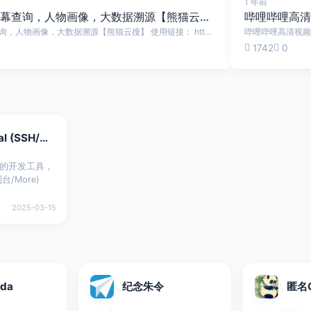
1 年前
B站直播间，弹幕查询，人物画像，大数据溯源【熊猫云搜】
B站直播间，弹幕查询，人物画像，大数据溯源【熊猫云搜】 使用链接： https://tool.panda.tw/bili_livedanmu https://home.panda.tw/ 在当今直播娱乐盛行的时代，弹幕已成为B站（哔哩哔哩）直播互动的重要方式。实时弹幕不仅让观众表达情感、分享观点，也为主播营造出热烈的互动氛围。然而，随着直播弹幕数量...
1742
0
Xterminal (SSH/控制台/More)
更好用的开发工具，
台/More)
2025-03-15
nda
纪念朱令