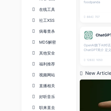
foodpanda
在线工具
884
707
社工XSS
病毒查杀
ChatGP
MD5解密
OpenAI旗下AI对
ChatGPT简介 定义
其他安全
一种由OpenAI开
言处理的人工智能
1283
1050
福利推荐
够理解并生成类似
本。 核心技术 基于Tr
New Articl
架构的深度学习模
视频网站
模文本数据进行预
轮对话能力。 通
直播相关
应用场景。 主要功
用户提出的问题，
好听音乐
议。 内容...
职来直去