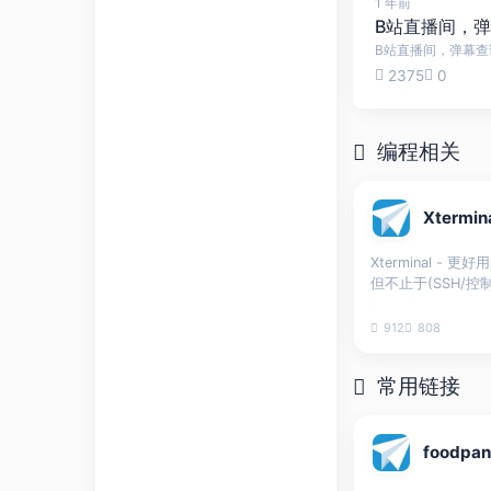
1 年前
2375
0
编程相关
Xterminal - 
但不止于(SSH/控制
912
808
常用链接
foodpa