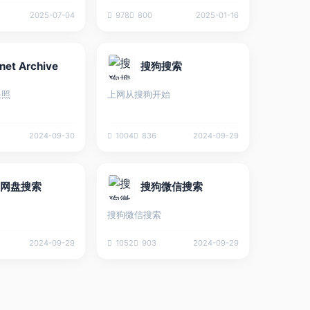
thunter,wifi渗透
 这个社区提供众多
2025-07-04
978
800
2025-01-16
，如文章，教程，
用于帮助打家了解
域！
rnet Archive
搜狗搜索
快照
上网从搜狗开始
2024-09-30
1004
836
2024-09-29
,网盘搜索
搜狗微信搜索
搜狗微信搜索
2024-09-29
1052
903
2024-09-29