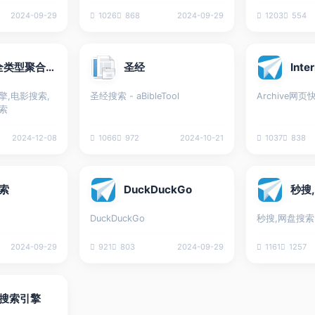
和kali系统，Ne
和更多知识。
2024-09-29
1026
868
2024-09-29
1203
554
高质量的资源
工具和讨论，
这个复杂的领
聚合搜-全类型聚合网盘搜索引擎
圣经
Inte
擎,电影搜索,
圣经搜索 - aBibleTool
Archive网页
索
2024-12-08
1066
972
2024-10-21
1037
838
搜索
DuckDuckGo
秒搜
DuckDuckGo
秒搜,网盘搜索
2024-09-29
921
803
2024-09-29
1161
1257
搜索引擎