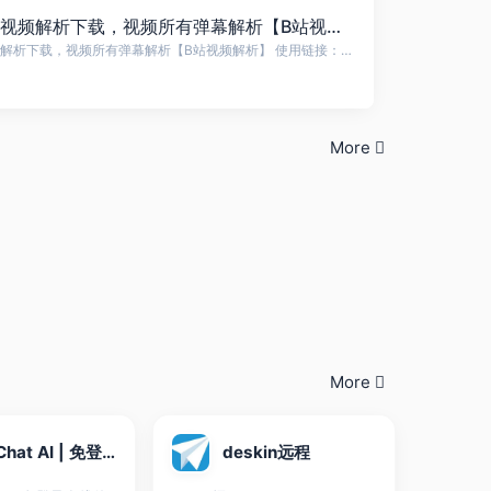
哔哩哔哩高清视频解析下载，视频所有弹幕解析【B站视频解析】
哔哩哔哩高清视频解析下载，视频所有弹幕解析【B站视频解析】 使用链接： https://tool.panda.tw/bili_video https://home.panda.tw/ 🎥【轻松下载哔哩哔哩视频】保存高清内容，随时随地掌控精彩！🎥 想要将喜欢的哔哩哔哩（B站）视频保存到本地？我们为你提供简便的操作指...
More
More
匿名Chat AI | 免登录在线使用 - 轻松构建你的AI应用
deskin远程