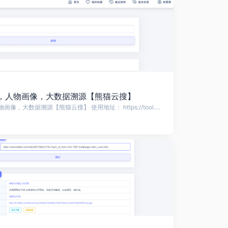
，人物画像，大数据溯源【熊猫云搜】
B站弹幕查询，人物画像，大数据溯源【熊猫云搜】 使用地址： https://tool.panda.tw/bili_userdanmu https://home.panda.tw/ 在数字娱乐的浪潮中，弹幕已成为B站（哔哩哔哩）视频互动的核心特色，赋予视频独特的趣味性与参与感。弹幕不仅让观众表达即时感受，也营造出热烈的社区氛围。然而，随着弹幕数量...