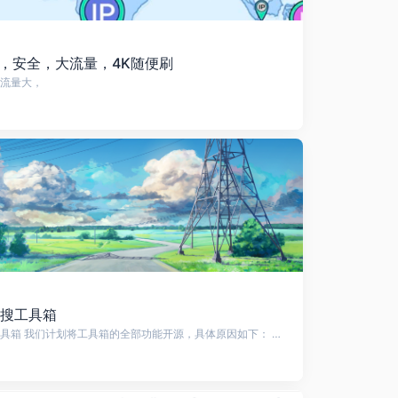
定，安全，大流量，4K随便刷
流量大，
搜工具箱
关于开源，云搜工具箱 我们计划将工具箱的全部功能开源，具体原因如下： 一、目前服务器配置为4G内存、4核CPU，部分功能依赖于实时爬取和调用第三方API。随着用户数量增加，服务器负载逐渐升高，导致有时会过载甚至宕机，需要频繁的重启服务器，影响了系统的稳定性。为了确保工具箱的持续可用， 对互联网共享精神的坚守 。 二、出于对互联网共享精神的尊重和对初...