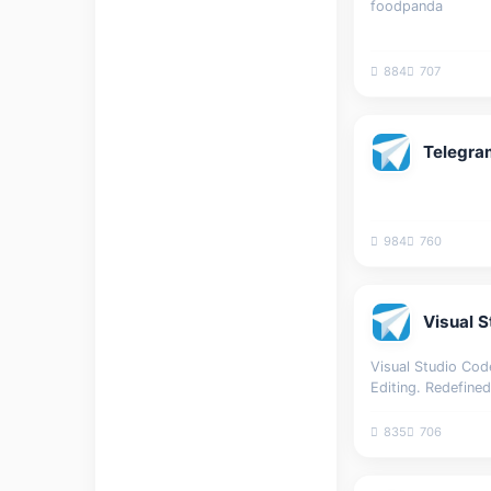
foodpanda
884
707
984
760
Visual Studio Cod
Editing. Redefined
835
706