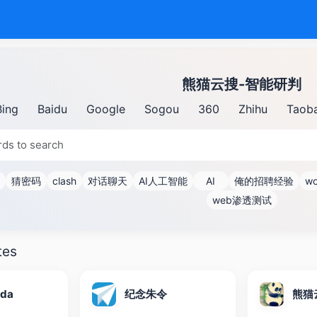
熊猫云搜-智能研判
Bing
Baidu
Google
Sogou
360
Zhihu
Taob
猜密码
clash
对话聊天
AI人工智能
AI
俺的招聘经验
wo
web渗透测试
tes
nda
纪念朱令